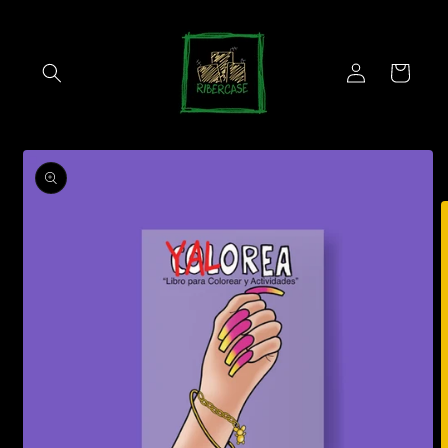
Skip to
content
Log
Cart
in
Skip to
product
information